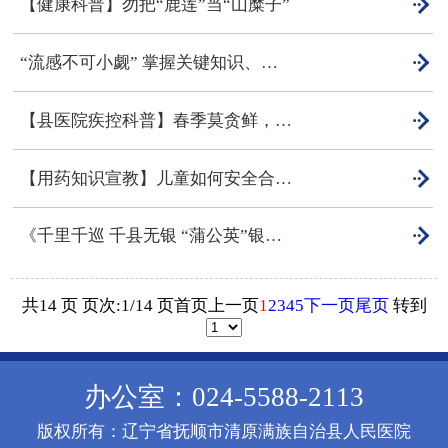

【健康科普】勿把“鹿莲”当“山糜子”

“流感不可小觑” 掌握关键知识、守护健康防线

【县医院疾控科普】春季莫贪鲜，预防食用野菜中毒！

【用药知识宣教】儿童如何安全合理用药

《千里千巡 千县无银 “蒲公英”银屑病大型健康科普教育》活动与你相约
共14 页 页次:1/14 页
首页
上一页
1
2
3
4
5
下一页
尾页
转到
办公室：024-5588-2113
版权所有：辽宁省抚顺市清原满族自治县人民医院