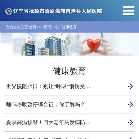
您的当前位置:
首页>>
>
新闻中心
>
健康教育
健康教育

世界慢阻肺日：别让“呼吸”悄悄受限，早筛早治刻不容缓！

睡眠呼吸暂停综合征，你了解吗？

夏季高温预警！四大老年高发病防治指南 ——清原县人民医院内一科暖心提示